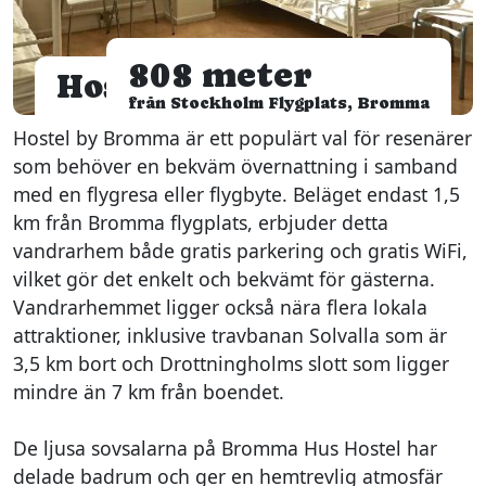
808 meter
Hostel by Bromma
från Stockholm Flygplats, Bromma
Hostel by Bromma är ett populärt val för resenärer
som behöver en bekväm övernattning i samband
med en flygresa eller flygbyte. Beläget endast 1,5
km från Bromma flygplats, erbjuder detta
vandrarhem både gratis parkering och gratis WiFi,
vilket gör det enkelt och bekvämt för gästerna.
Vandrarhemmet ligger också nära flera lokala
attraktioner, inklusive travbanan Solvalla som är
3,5 km bort och Drottningholms slott som ligger
mindre än 7 km från boendet.
De ljusa sovsalarna på Bromma Hus Hostel har
delade badrum och ger en hemtrevlig atmosfär