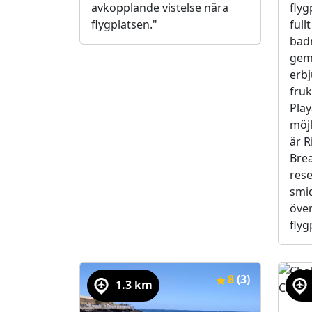
avkopplande vistelse nära
flyg
flygplatsen."
ful
badr
gem
erbj
fruk
Pla
möjl
är R
Brea
res
smi
öve
flyg
8
(3)
1.3 km