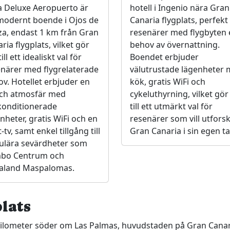
a Deluxe Aeropuerto är
hotell i Ingenio nära Gran
modernt boende i Ojos de
Canaria flygplats, perfekt
a, endast 1 km från Gran
resenärer med flygbyten e
ria flygplats, vilket gör
behov av övernattning.
ill ett idealiskt val för
Boendet erbjuder
närer med flygrelaterade
välutrustade lägenheter
v. Hotellet erbjuder en
kök, gratis WiFi och
sch atmosfär med
cykeluthyrning, vilket gör
konditionerade
till ett utmärkt val för
nheter, gratis WiFi och en
resenärer som vill utfors
t-tv, samt enkel tillgång till
Gran Canaria i sin egen ta
ulära sevärdheter som
bo Centrum och
aland Maspalomas.
lats
8 kilometer söder om Las Palmas, huvudstaden på Gran Canar