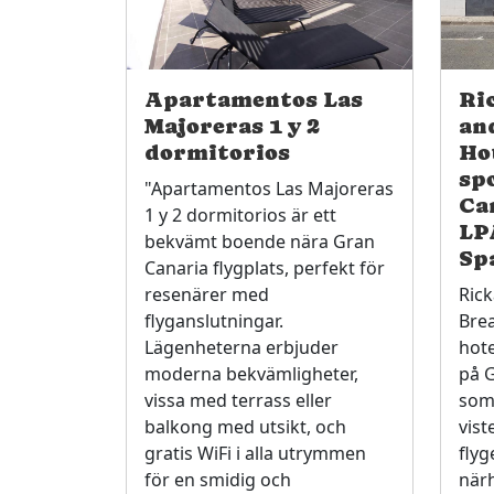
Apartamentos Las
Ri
Majoreras 1 y 2
an
dormitorios
Ho
sp
"Apartamentos Las Majoreras
Ca
1 y 2 dormitorios är ett
LP
bekvämt boende nära Gran
Sp
Canaria flygplats, perfekt för
resenärer med
Ric
flyganslutningar.
Brea
Lägenheterna erbjuder
hote
moderna bekvämligheter,
på G
vissa med terrass eller
som
balkong med utsikt, och
vist
gratis WiFi i alla utrymmen
flyg
för en smidig och
närh