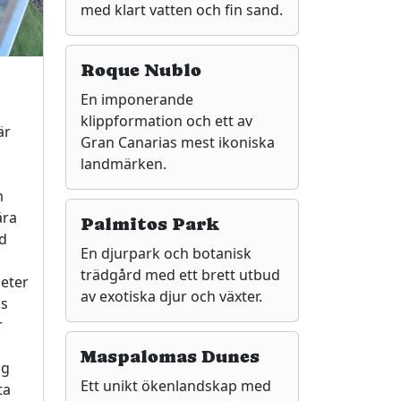
med klart vatten och fin sand.
Roque Nublo
En imponerande
klippformation och ett av
är
Gran Canarias mest ikoniska
landmärken.
m
ära
Palmitos Park
d
En djurpark och botanisk
trädgård med ett brett utbud
heter
av exotiska djur och växter.
is
r
Maspalomas Dunes
ng
Ett unikt ökenlandskap med
ta