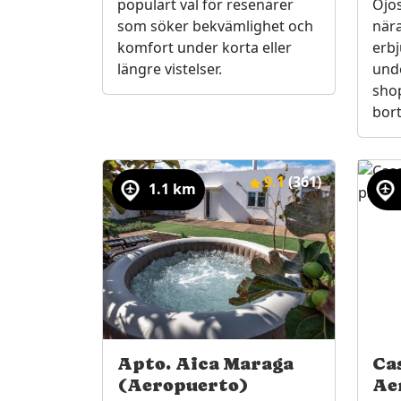
populärt val för resenärer
Ojos
som söker bekvämlighet och
när
komfort under korta eller
erbj
längre vistelser.
und
sho
bort
9.1
(361)
1.1 km
Apto. Aica Maraga
Ca
(Aeropuerto)
Ae