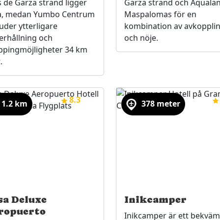
 de Garza strand ligger
Garza strand och Aquala
a, medan Yumbo Centrum
Maspalomas för en
uder ytterligare
kombination av avkoppli
erhållning och
och nöje.
ppingmöjligheter 34 km
.
8.3
(21)
1.2 km
378 meter
sa Deluxe
Inikcamper
ropuerto
Inikcamper är ett bekväm