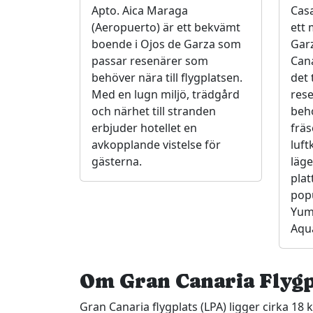
Apto. Aica Maraga
Cas
(Aeropuerto) är ett bekvämt
ett 
boende i Ojos de Garza som
Garz
passar resenärer som
Cana
behöver nära till flygplatsen.
det t
Med en lugn miljö, trädgård
rese
och närhet till stranden
beho
erbjuder hotellet en
frä
avkopplande vistelse för
luft
gästerna.
läge
plat
pop
Yum
Aqu
Om Gran Canaria Flygp
Gran Canaria flygplats (LPA) ligger cirka 1