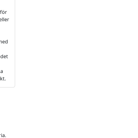
 för
ller
 med
 det
ka
kt.
ia.