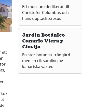
Ett museum dedikerat till
Christofer Columbus och
hans upptäcktsresor.
Jardín Botánico
Canario Viera y
Clavijo
 ett
En stor botanisk trädgård
an
med en rik samling av
 för
kanariska växter.
ts,
er
t kök
het
 de