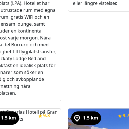
plats (LPA). Hotellet har
eller längre vistelser.
lt utrustade rum med egna
um, gratis WiFi och en
ensam lounge, samt
uder en kontinental
ost varje morgon. Nära
ya del Burrero och med
ighet till flygplatstransfer,
ickaty Lodge Bed and
kfast en idealisk plats för
enärer som söker en
dig och avkopplande
rnattning nära
platsen.
9.3
(8)
9.
1.5 km
1.5 km