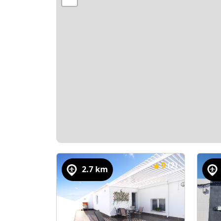
9
(2)
2.7 km