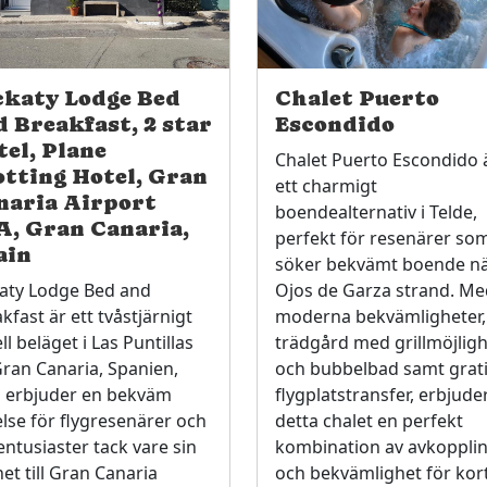
ckaty Lodge Bed
Chalet Puerto
d Breakfast, 2 star
Escondido
tel, Plane
Chalet Puerto Escondido 
otting Hotel, Gran
ett charmigt
naria Airport
boendealternativ i Telde,
A, Gran Canaria,
perfekt för resenärer so
ain
söker bekvämt boende n
katy Lodge Bed and
Ojos de Garza strand. Me
kfast är ett tvåstjärnigt
moderna bekvämligheter,
ll beläget i Las Puntillas
trädgård med grillmöjlig
ran Canaria, Spanien,
och bubbelbad samt grat
 erbjuder en bekväm
flygplatstransfer, erbjude
else för flygresenärer och
detta chalet en perfekt
entusiaster tack vare sin
kombination av avkoppli
et till Gran Canaria
och bekvämlighet för kor