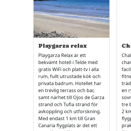
Playgarza relax
Ch
Playgarza Relax är ett
Chal
bekvämt hotell i Telde med
cha
gratis WiFi och platt-tv i alla
faci
rum, fullt utrustade kök och
fitn
privata badrum. Hotellet har
träd
en trevlig terrass och bar,
en r
samt närhet till Ojos de Garza
sovr
strand och Tufia strand för
tre 
avkoppling och utforskning.
2 k
Med endast 1 km till Gran
flyg
Canaria flygplats är det ett
prak