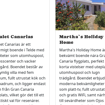
alet Canarias
Martha`s Holiday
Home
et Canarias är ett
rmigt boende i Telde med
Martha's Holiday Home är
liteter som utomhuspool,
bekvämt boende nära Gr
esscenter och vacker
Canaria flygplats, perfekt
gård. Boendet består av
korta vistelser med utepla
ymlig villa med fem
utomhuspool och lugn
um, fullt utrustat kök och
trädgård. Boendet erbjud
badrum, och ligger endast
moderna bekvämligheter
m från Gran Canaria
som platt-tv, fullt utrusta
plats, vilket gör det till ett
och gratis WiFi, samt när
tiskt val för resenärer.
till sevärdheter som Ojos