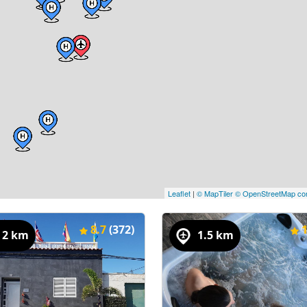
Leaflet
|
© MapTiler
© OpenStreetMap con
8.7
(372)
2 km
1.5 km