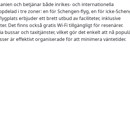
panien och betjänar både inrikes- och internationella
ppdelad i tre zoner: en för Schengen-flyg, en för icke-Sche
lygplats erbjuder ett brett utbud av faciliteter, inklusive
r. Det finns också gratis Wi-Fi tillgängligt för resenärer.
via bussar och taxitjänster, vilket gör det enkelt att nå popul
ser är effektivt organiserade för att minimera väntetider.