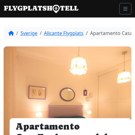
Skip to content
Me
Sverige
Alicante Flygplats
Apartamento CasaTur
Apartamento