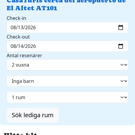
CasaTuris cerca del aeropuerto de
El Altet AT101
Check-in
Check-out
Antal resenärer
Sök lediga rum